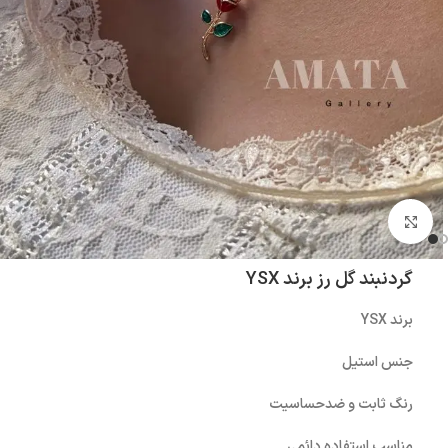
بزرگنمایی تصویر
گردنبند گل رز برند YSX
برند YSX
جنس استیل
رنگ ثابت و ضدحساسیت
مناسب استفاده دائمی