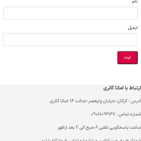
نام
ایمیل
ارتباط با اماتا گالری
آدرس
: گرگان-خیابان ولیعصر-عدالت 16-اماتا گالری
شماره تماس
: 09011096167
ساعت پاسخگویی تلفنی
8 صبح الی 2 بعد ازظهر
شما از طریق
چت انلاین
و یا
شماره تماس
فروشگاه با تیم