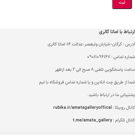
ارتباط با اماتا گالری
آدرس
: گرگان-خیابان ولیعصر-عدالت 16-اماتا گالری
شماره تماس
: 09011096167
ساعت پاسخگویی تلفنی
8 صبح الی 2 بعد ازظهر
شما از طریق
چت انلاین
و یا
شماره تماس
فروشگاه با تیم
پشتیبانی ما در ارتباط باشید.
کانال روبیکا :
rubika.ir/amatagalleryoffical
کانال تلگرام :
t.me/amata_gallery