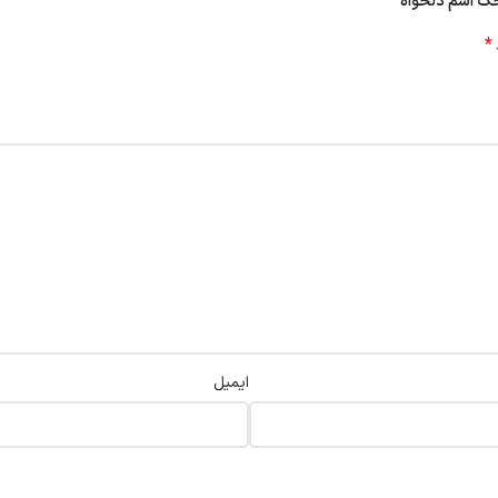
حک اسم دلخواه”
*
ایمیل