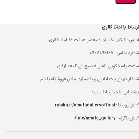
ارتباط با اماتا گالری
آدرس
: گرگان-خیابان ولیعصر-عدالت 16-اماتا گالری
شماره تماس
: 09011096167
ساعت پاسخگویی تلفنی
8 صبح الی 2 بعد ازظهر
شما از طریق
چت انلاین
و یا
شماره تماس
فروشگاه با تیم
پشتیبانی ما در ارتباط باشید.
کانال روبیکا :
rubika.ir/amatagalleryoffical
کانال تلگرام :
t.me/amata_gallery