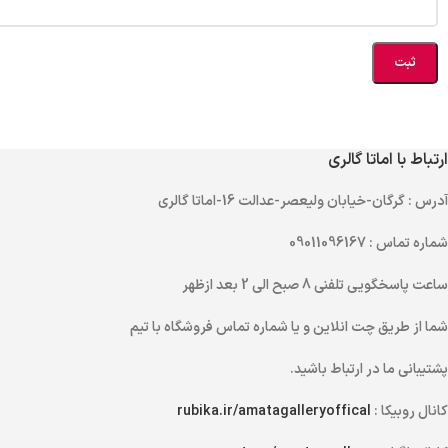
ارتباط با اماتا گالری
آدرس
: گرگان-خیابان ولیعصر-عدالت 16-اماتا گالری
شماره تماس
: 09011096167
ساعت پاسخگویی تلفنی
8 صبح الی 2 بعد ازظهر
شما از طریق
چت انلاین
و یا
شماره تماس
فروشگاه با تیم
پشتیبانی ما در ارتباط باشید.
کانال روبیکا :
rubika.ir/amatagalleryoffical