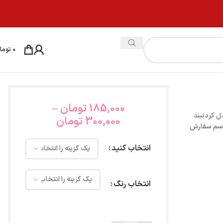
0
توما
185,000
تومان
–
ل کردنبند
300,000
تومان
 اسم سفارش
انتخاب کنید
انتخاب رنگ