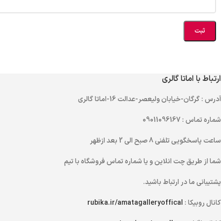
ارتباط با اماتا گالری
آدرس
: گرگان-خیابان ولیعصر-عدالت 16-اماتا گالری
شماره تماس
: 09011096167
ساعت پاسخگویی تلفنی
8 صبح الی 2 بعد ازظهر
شما از طریق
چت انلاین
و یا
شماره تماس
فروشگاه با تیم
پشتیبانی ما در ارتباط باشید.
کانال روبیکا :
rubika.ir/amatagalleryoffical