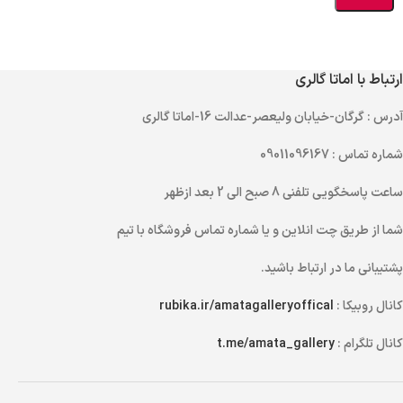
ارتباط با اماتا گالری
آدرس
: گرگان-خیابان ولیعصر-عدالت 16-اماتا گالری
شماره تماس
: 09011096167
ساعت پاسخگویی تلفنی
8 صبح الی 2 بعد ازظهر
شما از طریق
چت انلاین
و یا
شماره تماس
فروشگاه با تیم
پشتیبانی ما در ارتباط باشید.
کانال روبیکا :
rubika.ir/amatagalleryoffical
کانال تلگرام :
t.me/amata_gallery