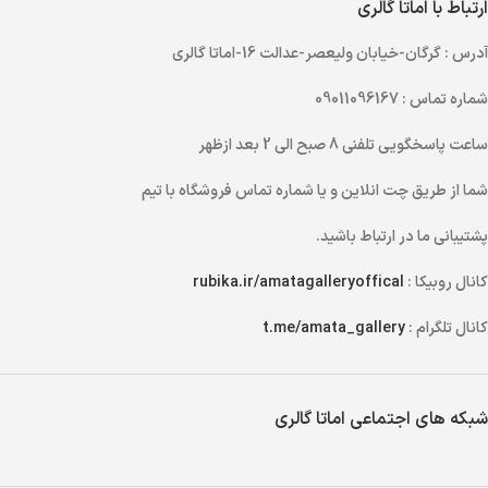
ارتباط با اماتا گالری
آدرس
: گرگان-خیابان ولیعصر-عدالت 16-اماتا گالری
شماره تماس
: 09011096167
ساعت پاسخگویی تلفنی
8 صبح الی 2 بعد ازظهر
شما از طریق
چت انلاین
و یا
شماره تماس
فروشگاه با تیم
پشتیبانی ما در ارتباط باشید.
کانال روبیکا :
rubika.ir/amatagalleryoffical
کانال تلگرام :
t.me/amata_gallery
شبکه های اجتماعی اماتا گالری