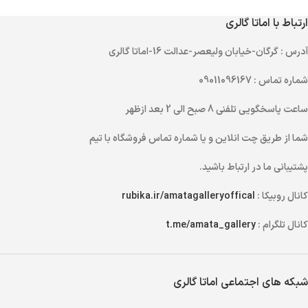
ارتباط با اماتا گالری
آدرس
: گرگان-خیابان ولیعصر-عدالت 16-اماتا گالری
شماره تماس
: 09011096167
ساعت پاسخگویی تلفنی
8 صبح الی 2 بعد ازظهر
شما از طریق
چت انلاین
و یا
شماره تماس
فروشگاه با تیم
پشتیبانی ما در ارتباط باشید.
کانال روبیکا :
rubika.ir/amatagalleryoffical
کانال تلگرام :
t.me/amata_gallery
شبکه های اجتماعی اماتا گالری