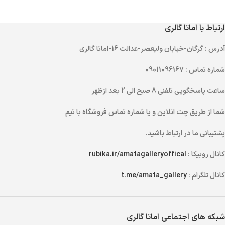
ارتباط با اماتا گالری
آدرس
: گرگان-خیابان ولیعصر-عدالت 16-اماتا گالری
شماره تماس
: 09011096167
ساعت پاسخگویی تلفنی
8 صبح الی 2 بعد ازظهر
شما از طریق
چت انلاین
و یا
شماره تماس
فروشگاه با تیم
پشتیبانی ما در ارتباط باشید.
کانال روبیکا :
rubika.ir/amatagalleryoffical
کانال تلگرام :
t.me/amata_gallery
شبکه های اجتماعی اماتا گالری