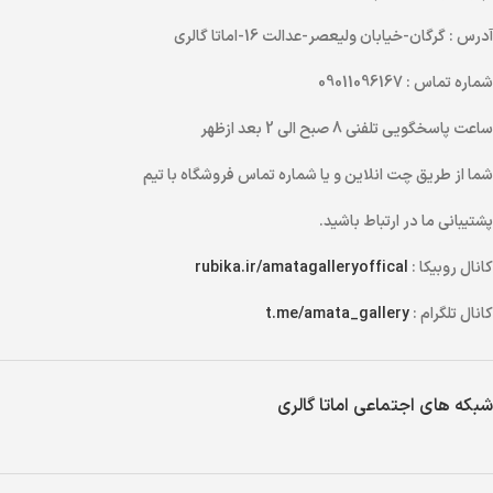
آدرس
: گرگان-خیابان ولیعصر-عدالت 16-اماتا گالری
شماره تماس
: 09011096167
ساعت پاسخگویی تلفنی
8 صبح الی 2 بعد ازظهر
شما از طریق
چت انلاین
و یا
شماره تماس
فروشگاه با تیم
پشتیبانی ما در ارتباط باشید.
کانال روبیکا :
rubika.ir/amatagalleryoffical
کانال تلگرام :
t.me/amata_gallery
شبکه های اجتماعی اماتا گالری