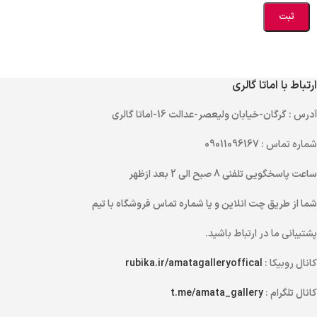
ارتباط با اماتا گالری
آدرس
: گرگان-خیابان ولیعصر-عدالت 16-اماتا گالری
شماره تماس
: 09011096167
ساعت پاسخگویی تلفنی
8 صبح الی 2 بعد ازظهر
شما از طریق
چت انلاین
و یا
شماره تماس
فروشگاه با تیم
پشتیبانی ما در ارتباط باشید.
کانال روبیکا :
rubika.ir/amatagalleryoffical
کانال تلگرام :
t.me/amata_gallery