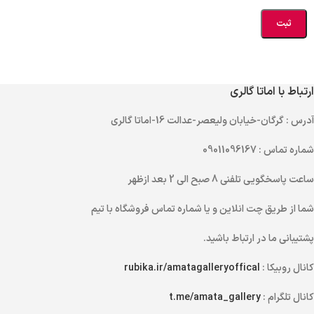
ارتباط با اماتا گالری
آدرس
: گرگان-خیابان ولیعصر-عدالت 16-اماتا گالری
شماره تماس
: 09011096167
ساعت پاسخگویی تلفنی
8 صبح الی 2 بعد ازظهر
شما از طریق
چت انلاین
و یا
شماره تماس
فروشگاه با تیم
پشتیبانی ما در ارتباط باشید.
کانال روبیکا :
rubika.ir/amatagalleryoffical
کانال تلگرام :
t.me/amata_gallery