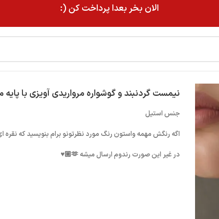
الان بخر بعدا پرداخت کن (:
نیمست گردنبند و گوشواره مرواریدی آویزی با پایه 
جنس استیل
اگه رنگش مهمه واستون رنگ مورد نظرتونو برام بنویسید که نقره ای
در غیر این صورت رندوم ارسال میشه 🫶🏼♥️