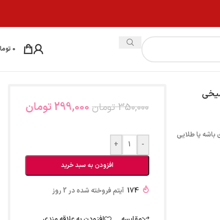
0
توما
میخی
299,000
تومان
350,000
تومان
 باشه یا طلایی
+
-
افزودن به سبد خرید
174
آیتم فروخته شده در 2 روز
مقایسه
افزودن به علاقه مندی