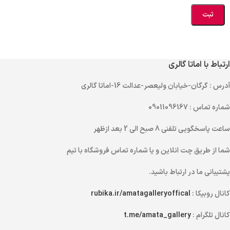
ارتباط با اماتا گالری
آدرس
: گرگان-خیابان ولیعصر-عدالت 16-اماتا گالری
شماره تماس
: 09011096167
ساعت پاسخگویی تلفنی
8 صبح الی 2 بعد ازظهر
شما از طریق
چت انلاین
و یا
شماره تماس
فروشگاه با تیم
پشتیبانی ما در ارتباط باشید.
کانال روبیکا :
rubika.ir/amatagalleryoffical
کانال تلگرام :
t.me/amata_gallery