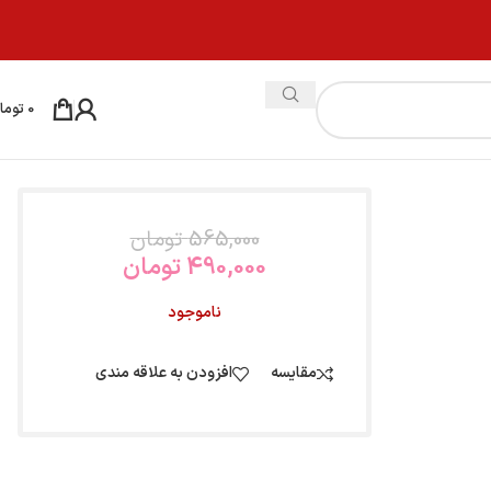
0
توما
565,000
تومان
490,000
تومان
ناموجود
مقایسه
افزودن به علاقه مندی