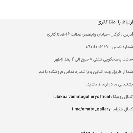
ارتباط با اماتا گالری
آدرس
: گرگان-خیابان ولیعصر-عدالت 16-اماتا گالری
شماره تماس
: 09011096167
ساعت پاسخگویی تلفنی
8 صبح الی 2 بعد ازظهر
شما از طریق
چت انلاین
و یا
شماره تماس
فروشگاه با تیم
پشتیبانی ما در ارتباط باشید.
کانال روبیکا :
rubika.ir/amatagalleryoffical
کانال تلگرام :
t.me/amata_gallery