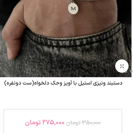
بزرگنمایی تصویر
دستبند ونیزی استیل با آویز و‌حک دلخواه(ست دونفره)
275,000
تومان
350,000
تومان