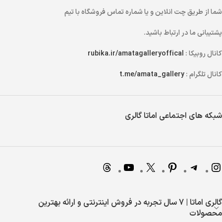
شما از طریق
چت انلاین
و یا
شماره تماس
فروشگاه با تیم
پشتیبانی ما در ارتباط باشید.
کانال روبیکا :
rubika.ir/amatagalleryoffical
کانال تلگرام :
t.me/amata_gallery
شبکه های اجتماعی اماتا گالری
گالری اماتا | 7 سال تجربه در فروش اینترنتی و ارائه بهترین
محصولات