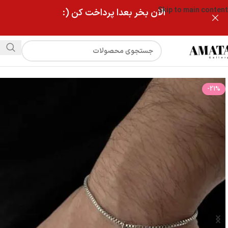
Skip to main content
الان بخر بعدا پرداخت کن (:
فروشگاه
دستبند ونیزی استیل با آویز و‌حک دلخواه(ست دونفره)
-21%