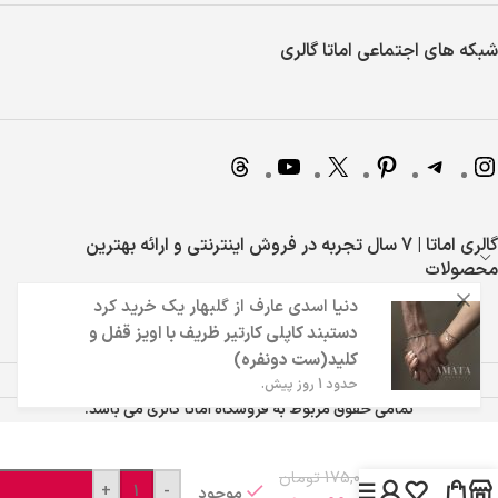
شبکه های اجتماعی اماتا گالری
گالری اماتا | 7 سال تجربه در فروش اینترنتی و ارائه بهترین
محصولات
دنیا اسدی عارف
از
گلبهار
یک خرید کرد
دستبند کاپلی کارتیر ظریف با اویز قفل و
کلید(ست دونفره)
حدود 1 روز پیش.
تمامی حقوق مربوط به فروشگاه اماتا گالری می باشد.
دستبند
مردانه
175,000
تومان
+
-
کارتیر
موجود