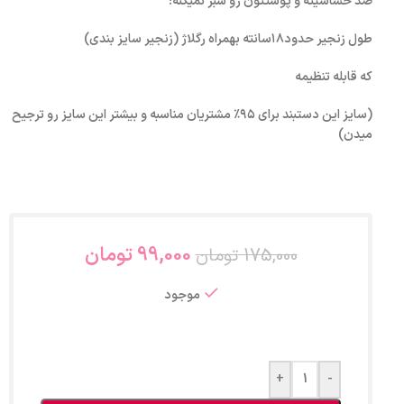
ضد حساسیته و پوستتون رو سبز نمیکنه!
طول زنجیر حدود۱۸سانته بهمراه رگلاژ (زنجیر سایز بندی)
که قابله تنظیمه
(سایز این دستبند برای ۹۵٪ مشتریان مناسبه و بیشتر این سایز رو ترجیح
میدن)
99,000
تومان
175,000
تومان
موجود
+
-