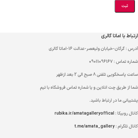
ارتباط با اماتا گالری
آدرس
: گرگان-خیابان ولیعصر-عدالت 16-اماتا گالری
شماره تماس
: 09011096167
ساعت پاسخگویی تلفنی
8 صبح الی 2 بعد ازظهر
شما از طریق
چت انلاین
و یا
شماره تماس
فروشگاه با تیم
پشتیبانی ما در ارتباط باشید.
کانال روبیکا :
rubika.ir/amatagalleryoffical
کانال تلگرام :
t.me/amata_gallery