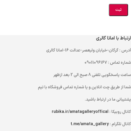
ارتباط با اماتا گالری
آدرس
: گرگان-خیابان ولیعصر-عدالت 16-اماتا گالری
شماره تماس
: 09011096167
ساعت پاسخگویی تلفنی
8 صبح الی 2 بعد ازظهر
شما از طریق
چت انلاین
و یا
شماره تماس
فروشگاه با تیم
پشتیبانی ما در ارتباط باشید.
کانال روبیکا :
rubika.ir/amatagalleryoffical
کانال تلگرام :
t.me/amata_gallery