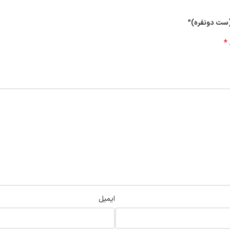
م(ست دونفره)”
*
ایمیل