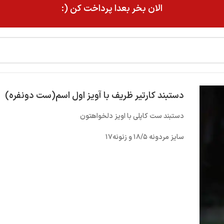
الان بخر بعدا پرداخت کن (:
دستبند کارتیر ظریف با آویز اول اسم(ست دونفره)
دستبند ست کاپلی با اویز دلخواهتون
سایز مردونه ۱۸/۵ و زنونه۱۷