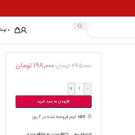
0
توما
198,000
تومان
245,000
تومان
+
-
افزودن به سبد خرید
157
آیتم فروخته شده در 2 روز
مقایسه
افزودن به علاقه مندی