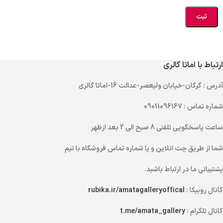
ارتباط با اماتا گالری
آدرس
: گرگان-خیابان ولیعصر-عدالت 16-اماتا گالری
شماره تماس
: 09011096167
ساعت پاسخگویی تلفنی
8 صبح الی 2 بعد ازظهر
شما از طریق
چت انلاین
و یا
شماره تماس
فروشگاه با تیم
پشتیبانی ما در ارتباط باشید.
کانال روبیکا :
rubika.ir/amatagalleryoffical
کانال تلگرام :
t.me/amata_gallery