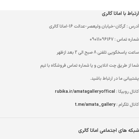
ارتباط با اماتا گالری
آدرس
: گرگان-خیابان ولیعصر-عدالت 16-اماتا گالری
شماره تماس
: 09011096167
ساعت پاسخگویی تلفنی
8 صبح الی 2 بعد ازظهر
شما از طریق
چت انلاین
و یا
شماره تماس
فروشگاه با تیم
پشتیبانی ما در ارتباط باشید.
کانال روبیکا :
rubika.ir/amatagalleryoffical
کانال تلگرام :
t.me/amata_gallery
شبکه های اجتماعی اماتا گالری