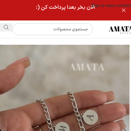
Skip to main content
الان بخر بعدا پرداخت کن (:
فروشگاه
دستبند فیگارو استیل با آویز و‌حک دلخواه(ست دونفره)