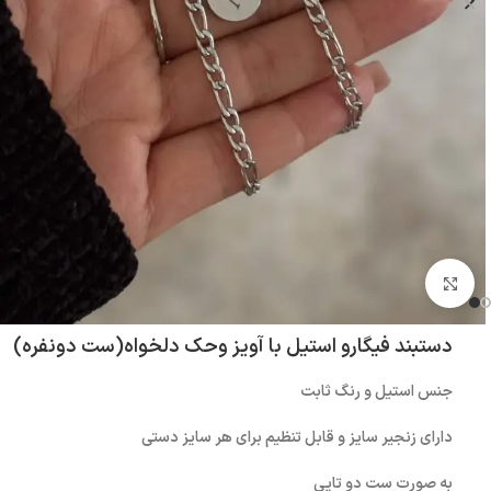
بزرگنمایی تصویر
دستبند فیگارو استیل با آویز و‌حک دلخواه(ست دونفره)
جنس استیل و رنگ ثابت
دارای زنجیر سایز و قابل تنظیم برای هر سایز دستی
به صورت ست دو تایی