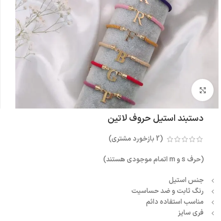
بزرگنمایی تصویر
دستبند استیل حروف لاتین
(
2
بازخورد مشتری)
(حرف s و m اتمام موجودی هستند)
جنس استیل
رنگ ثابت و ضد حساسیت
مناسب استفاده دائم
فری سایز