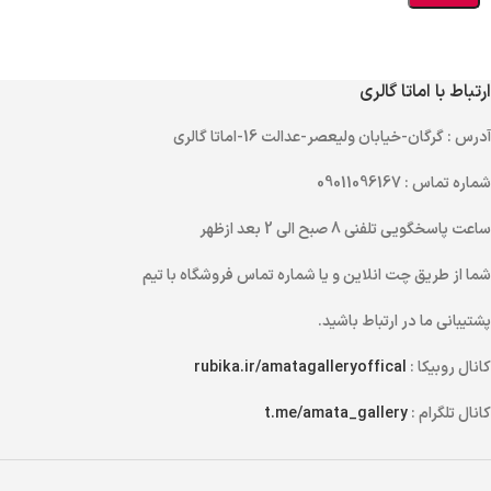
ارتباط با اماتا گالری
آدرس
: گرگان-خیابان ولیعصر-عدالت 16-اماتا گالری
شماره تماس
: 09011096167
ساعت پاسخگویی تلفنی
8 صبح الی 2 بعد ازظهر
شما از طریق
چت انلاین
و یا
شماره تماس
فروشگاه با تیم
پشتیبانی ما در ارتباط باشید.
کانال روبیکا :
rubika.ir/amatagalleryoffical
کانال تلگرام :
t.me/amata_gallery