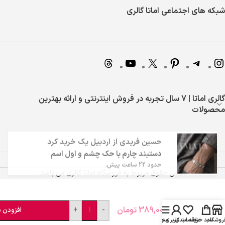
شبکه های اجتماعی اماتا گالری
گالری اماتا | 7 سال تجربه در فروش اینترنتی و ارائه بهترین
محصولات
حسین فریدی
از
اردبیل
یک خرید کرد
دستبند چارم با حک چشم و اول اسم
حدود 22 ساعت پیش.
تمامی حقوق مربوط به فروشگاه اماتا گالری می باشد.
امیر حسین صادقی
از
هفشجان
یک خرید کرد
جاکلیدی
گردنبند چشم یار - حک پشت و روی پلاک
لاکت
حدود 19 ساعت پیش.
دایره
389,000
تومان
+
-
افزودن ب
نقره ای
روشگاه
سبد خرید
علاقه مندی
منو
حساب کاربری من
با چاپ