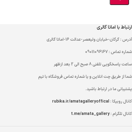
ارتباط با اماتا گالری
آدرس
: گرگان-خیابان ولیعصر-عدالت 16-اماتا گالری
شماره تماس
: 09011096167
ساعت پاسخگویی تلفنی
8 صبح الی 2 بعد ازظهر
شما از طریق
چت انلاین
و یا
شماره تماس
فروشگاه با تیم
پشتیبانی ما در ارتباط باشید.
کانال روبیکا :
rubika.ir/amatagalleryoffical
کانال تلگرام :
t.me/amata_gallery