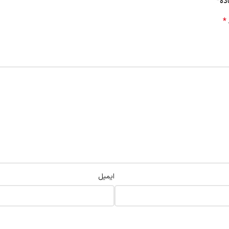
ده”
*
ایمیل