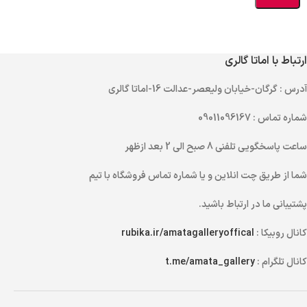
ارتباط با اماتا گالری
آدرس
: گرگان-خیابان ولیعصر-عدالت 16-اماتا گالری
شماره تماس
: 09011096167
ساعت پاسخگویی تلفنی
8 صبح الی 2 بعد ازظهر
شما از طریق
چت انلاین
و یا
شماره تماس
فروشگاه با تیم
پشتیبانی ما در ارتباط باشید.
کانال روبیکا :
rubika.ir/amatagalleryoffical
کانال تلگرام :
t.me/amata_gallery