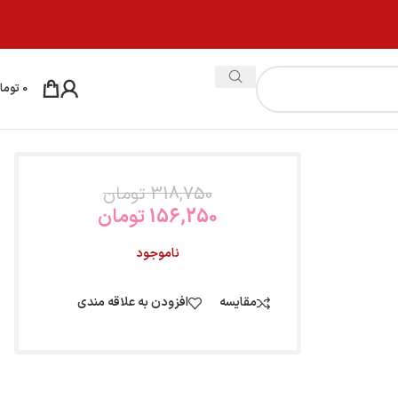
0
توما
318,750
تومان
156,250
تومان
ناموجود
مقایسه
افزودن به علاقه مندی