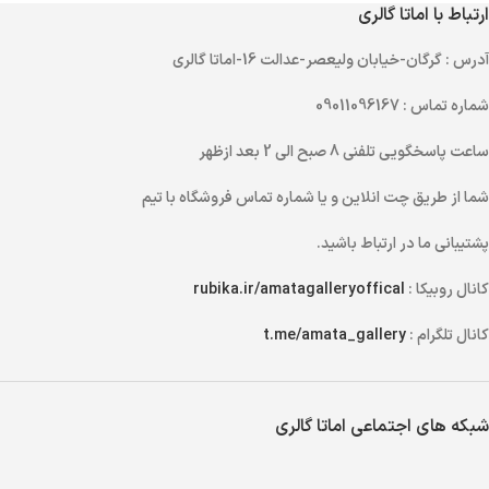
ارتباط با اماتا گالری
آدرس
: گرگان-خیابان ولیعصر-عدالت 16-اماتا گالری
شماره تماس
: 09011096167
ساعت پاسخگویی تلفنی
8 صبح الی 2 بعد ازظهر
شما از طریق
چت انلاین
و یا
شماره تماس
فروشگاه با تیم
پشتیبانی ما در ارتباط باشید.
کانال روبیکا :
rubika.ir/amatagalleryoffical
کانال تلگرام :
t.me/amata_gallery
شبکه های اجتماعی اماتا گالری