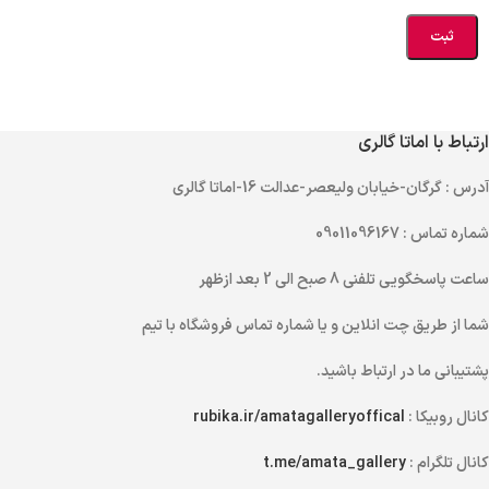
ارتباط با اماتا گالری
آدرس
: گرگان-خیابان ولیعصر-عدالت 16-اماتا گالری
شماره تماس
: 09011096167
ساعت پاسخگویی تلفنی
8 صبح الی 2 بعد ازظهر
شما از طریق
چت انلاین
و یا
شماره تماس
فروشگاه با تیم
پشتیبانی ما در ارتباط باشید.
کانال روبیکا :
rubika.ir/amatagalleryoffical
کانال تلگرام :
t.me/amata_gallery