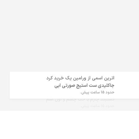
اترین اسمی
از
ورامین
یک خرید کرد
جاکلیدی ست استیج صورتی ابی
حدود 15 ساعت پیش.
شاهین صادقی
دزفول
دستبند چارم با حک چشم و اول اسم