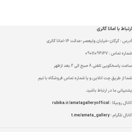
ارتباط با اماتا گالری
آدرس
: گرگان-خیابان ولیعصر-عدالت 16-اماتا گالری
شماره تماس
: 09011096167
ساعت پاسخگویی تلفنی
8 صبح الی 2 بعد ازظهر
شما از طریق
چت انلاین
و یا
شماره تماس
فروشگاه با تیم
پشتیبانی ما در ارتباط باشید.
کانال روبیکا :
rubika.ir/amatagalleryoffical
کانال تلگرام :
t.me/amata_gallery