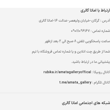
ارتباط با اماتا گالری
آدرس
: گرگان-خیابان ولیعصر-عدالت 16-اماتا گالری
شماره تماس
: 09011096167
ساعت پاسخگویی تلفنی
8 صبح الی 2 بعد ازظهر
شما از طریق
چت انلاین
و یا
شماره تماس
فروشگاه با تیم
پشتیبانی ما در ارتباط باشید.
کانال روبیکا :
rubika.ir/amatagalleryoffical
کانال تلگرام :
t.me/amata_gallery
شبکه های اجتماعی اماتا گالری