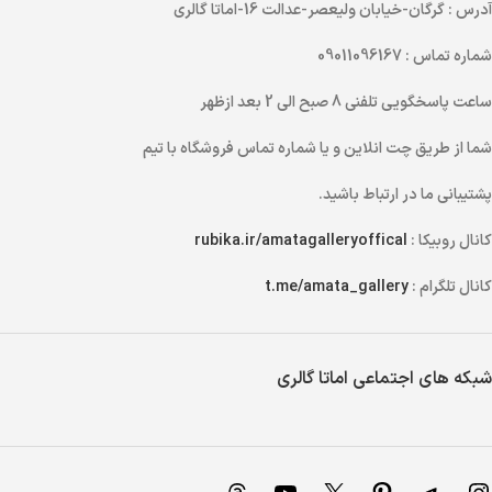
آدرس
: گرگان-خیابان ولیعصر-عدالت 16-اماتا گالری
شماره تماس
: 09011096167
ساعت پاسخگویی تلفنی
8 صبح الی 2 بعد ازظهر
شما از طریق
چت انلاین
و یا
شماره تماس
فروشگاه با تیم
پشتیبانی ما در ارتباط باشید.
کانال روبیکا :
rubika.ir/amatagalleryoffical
کانال تلگرام :
t.me/amata_gallery
شبکه های اجتماعی اماتا گالری