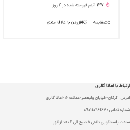
137
آیتم فروخته شده در 2 روز
مقایسه
افزودن به علاقه مندی
ارتباط با اماتا گالری
آدرس
: گرگان-خیابان ولیعصر-عدالت 16-اماتا گالری
شماره تماس
: 09011096167
ساعت پاسخگویی تلفنی
8 صبح الی 2 بعد ازظهر