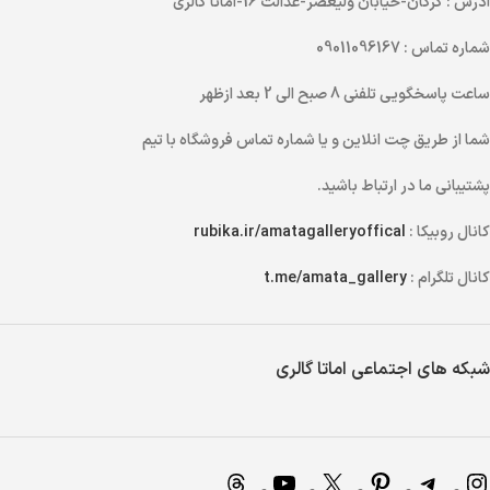
آدرس
: گرگان-خیابان ولیعصر-عدالت 16-اماتا گالری
شماره تماس
: 09011096167
ساعت پاسخگویی تلفنی
8 صبح الی 2 بعد ازظهر
شما از طریق
چت انلاین
و یا
شماره تماس
فروشگاه با تیم
پشتیبانی ما در ارتباط باشید.
کانال روبیکا :
rubika.ir/amatagalleryoffical
کانال تلگرام :
t.me/amata_gallery
شبکه های اجتماعی اماتا گالری