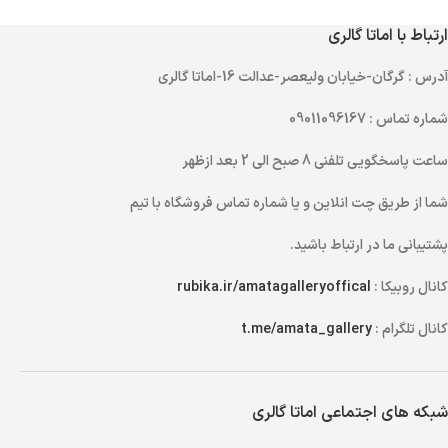
ارتباط با اماتا گالری
آدرس
: گرگان-خیابان ولیعصر-عدالت 16-اماتا گالری
شماره تماس
: 09011096167
ساعت پاسخگویی تلفنی
8 صبح الی 2 بعد ازظهر
شما از طریق
چت انلاین
و یا
شماره تماس
فروشگاه با تیم
پشتیبانی ما در ارتباط باشید.
کانال روبیکا :
rubika.ir/amatagalleryoffical
کانال تلگرام :
t.me/amata_gallery
شبکه های اجتماعی اماتا گالری