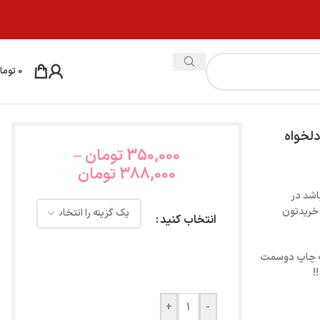
0
توما
دلخواه
350,000
تومان
–
388,000
تومان
اشد در
 خریدتون
انتخاب کنید
نه چاپ دو‌سمت
!
+
-