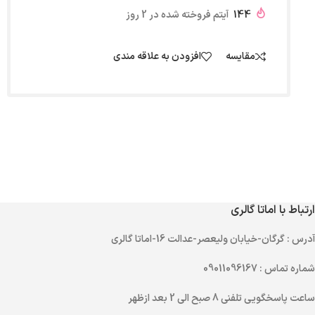
144
آیتم فروخته شده در 2 روز
مقایسه
افزودن به علاقه مندی
ارتباط با اماتا گالری
آدرس
: گرگان-خیابان ولیعصر-عدالت 16-اماتا گالری
شماره تماس
: 09011096167
ساعت پاسخگویی تلفنی
8 صبح الی 2 بعد ازظهر