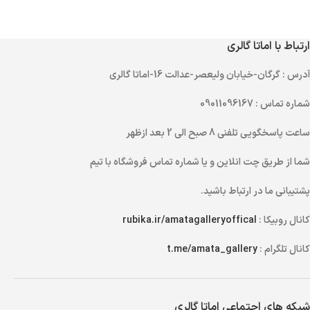
ارتباط با اماتا گالری
آدرس
: گرگان-خیابان ولیعصر-عدالت 16-اماتا گالری
شماره تماس
: 09011096167
ساعت پاسخگویی تلفنی
8 صبح الی 2 بعد ازظهر
شما از طریق
چت انلاین
و یا
شماره تماس
فروشگاه با تیم
پشتیبانی ما در ارتباط باشید.
کانال روبیکا :
rubika.ir/amatagalleryoffical
کانال تلگرام :
t.me/amata_gallery
شبکه های اجتماعی اماتا گالری