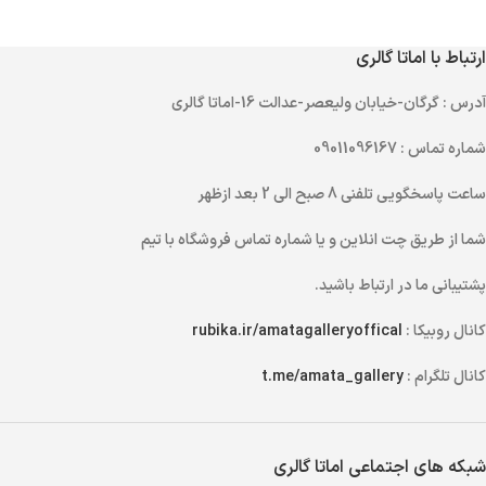
ارتباط با اماتا گالری
آدرس
: گرگان-خیابان ولیعصر-عدالت 16-اماتا گالری
شماره تماس
: 09011096167
ساعت پاسخگویی تلفنی
8 صبح الی 2 بعد ازظهر
شما از طریق
چت انلاین
و یا
شماره تماس
فروشگاه با تیم
پشتیبانی ما در ارتباط باشید.
کانال روبیکا :
rubika.ir/amatagalleryoffical
کانال تلگرام :
t.me/amata_gallery
شبکه های اجتماعی اماتا گالری