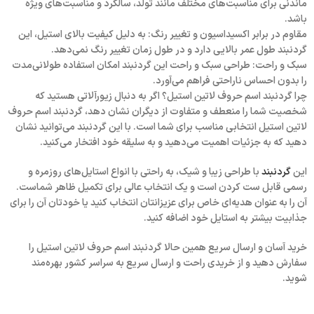
ماندنی برای مناسبت‌های مختلف مانند تولد، سالگرد و مناسبت‌های ویژه
باشد.
مقاوم در برابر اکسیداسیون و تغییر رنگ:
به دلیل کیفیت بالای استیل، این
گردنبند طول عمر بالایی دارد و در طول زمان تغییر رنگ نمی‌دهد.
سبک و راحت:
طراحی سبک و راحت این گردنبند امکان استفاده طولانی‌مدت
را بدون احساس ناراحتی فراهم می‌آورد.
چرا گردنبند اسم حروف لاتین استیل؟
اگر به دنبال زیورآلاتی هستید که
شخصیت شما را منعطف و متفاوت از دیگران نشان دهد، گردنبند اسم حروف
لاتین استیل انتخابی مناسب برای شما است. با این گردنبند می‌توانید نشان
دهید که به جزئیات اهمیت می‌دهید و به سلیقه خود افتخار می‌کنید.
این
گردنبند
با طراحی زیبا و شیک، به راحتی با انواع استایل‌های روزمره و
رسمی قابل ست کردن است و یک انتخاب عالی برای تکمیل ظاهر شماست.
آن را به عنوان هدیه‌ای خاص برای عزیزانتان انتخاب کنید یا خودتان آن را برای
جذابیت بیشتر به استایل خود اضافه کنید.
خرید آسان و ارسال سریع
همین حالا گردنبند اسم حروف لاتین استیل را
سفارش دهید و از خریدی راحت و ارسال سریع به سراسر کشور بهره‌مند
شوید.