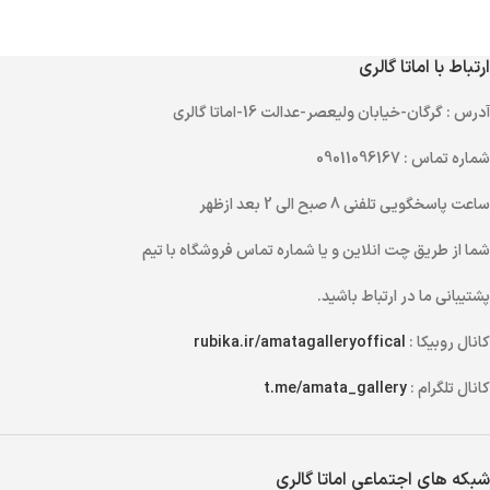
ارتباط با اماتا گالری
آدرس
: گرگان-خیابان ولیعصر-عدالت 16-اماتا گالری
شماره تماس
: 09011096167
ساعت پاسخگویی تلفنی
8 صبح الی 2 بعد ازظهر
شما از طریق
چت انلاین
و یا
شماره تماس
فروشگاه با تیم
پشتیبانی ما در ارتباط باشید.
کانال روبیکا :
rubika.ir/amatagalleryoffical
کانال تلگرام :
t.me/amata_gallery
شبکه های اجتماعی اماتا گالری