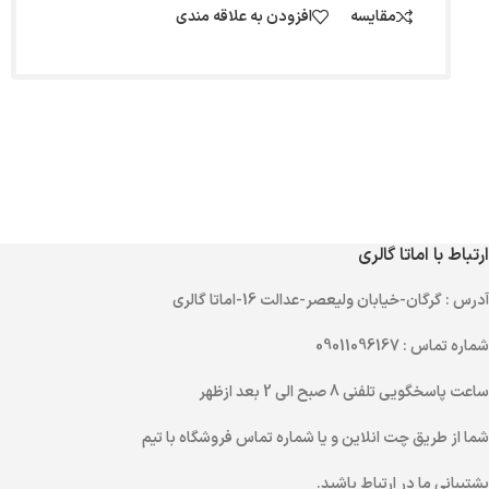
مقایسه
افزودن به علاقه مندی
ارتباط با اماتا گالری
آدرس
: گرگان-خیابان ولیعصر-عدالت 16-اماتا گالری
شماره تماس
: 09011096167
ساعت پاسخگویی تلفنی
8 صبح الی 2 بعد ازظهر
شما از طریق
چت انلاین
و یا
شماره تماس
فروشگاه با تیم
پشتیبانی ما در ارتباط باشید.