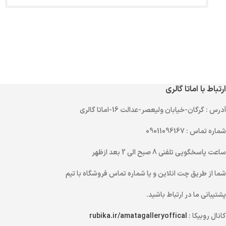
ارتباط با اماتا گالری
آدرس
: گرگان-خیابان ولیعصر-عدالت 16-اماتا گالری
شماره تماس
: 09011096167
ساعت پاسخگویی تلفنی
8 صبح الی 2 بعد ازظهر
شما از طریق
چت انلاین
و یا
شماره تماس
فروشگاه با تیم
پشتیبانی ما در ارتباط باشید.
کانال روبیکا :
rubika.ir/amatagalleryoffical