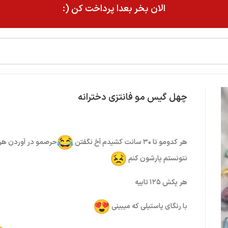
الان بخر بعدا پرداخت کن (:
چهل گیس مو فانتزی دخترانه
هر کدومو تا ۳۰ سانت کشیدم آخ نگفتن
حرصمو در آوردن هر 
نتونستم پارشون کنم
هر پکش ۱۲۵ تاییه
با رنگای پاستیلی که میبینی