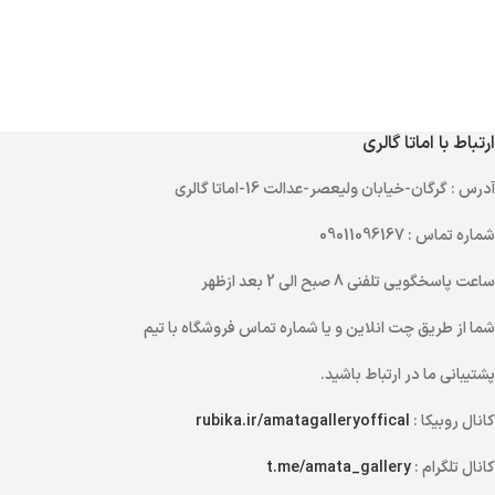
ارتباط با اماتا گالری
آدرس
: گرگان-خیابان ولیعصر-عدالت 16-اماتا گالری
شماره تماس
: 09011096167
ساعت پاسخگویی تلفنی
8 صبح الی 2 بعد ازظهر
شما از طریق
چت انلاین
و یا
شماره تماس
فروشگاه با تیم
پشتیبانی ما در ارتباط باشید.
کانال روبیکا :
rubika.ir/amatagalleryoffical
کانال تلگرام :
t.me/amata_gallery