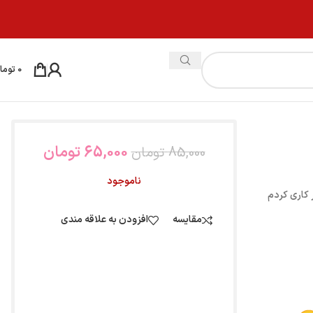
0
توما
65,000
تومان
85,000
تومان
ناموجود
کاری کردم
مقایسه
افزودن به علاقه مندی