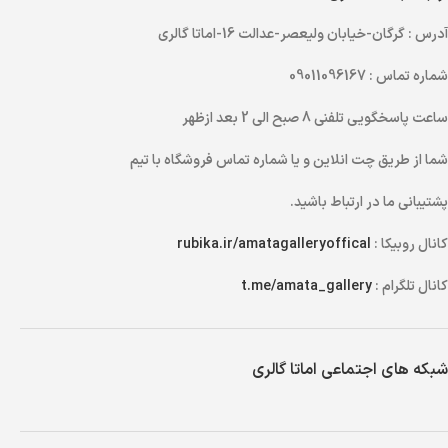
آدرس
: گرگان-خیابان ولیعصر-عدالت 16-اماتا گالری
شماره تماس
: 09011096167
ساعت پاسخگویی تلفنی
8 صبح الی 2 بعد ازظهر
شما از طریق
چت انلاین
و یا
شماره تماس
فروشگاه با تیم
پشتیبانی ما در ارتباط باشید.
کانال روبیکا :
rubika.ir/amatagalleryoffical
کانال تلگرام :
t.me/amata_gallery
شبکه های اجتماعی اماتا گالری