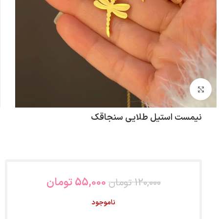
بزرگنمایی تصویر
نیمست استیل طلایی سنجاقک
55,000
تومان
120,000
تومان
ناموجود