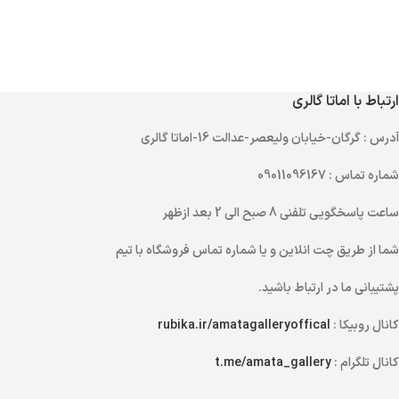
ارتباط با اماتا گالری
آدرس
: گرگان-خیابان ولیعصر-عدالت 16-اماتا گالری
شماره تماس
: 09011096167
ساعت پاسخگویی تلفنی
8 صبح الی 2 بعد ازظهر
شما از طریق
چت انلاین
و یا
شماره تماس
فروشگاه با تیم
پشتیبانی ما در ارتباط باشید.
کانال روبیکا :
rubika.ir/amatagalleryoffical
کانال تلگرام :
t.me/amata_gallery