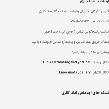
ارتباط با اماتا گالری
آدرس
: گرگان-خیابان ولیعصر-عدالت 16-اماتا گالری
شماره تماس
: 09011096167
ساعت پاسخگویی تلفنی
8 صبح الی 2 بعد ازظهر
شما از طریق
چت انلاین
و یا
شماره تماس
فروشگاه با تیم
پشتیبانی ما در ارتباط باشید.
کانال روبیکا :
rubika.ir/amatagalleryoffical
کانال تلگرام :
t.me/amata_gallery
شبکه های اجتماعی اماتا گالری