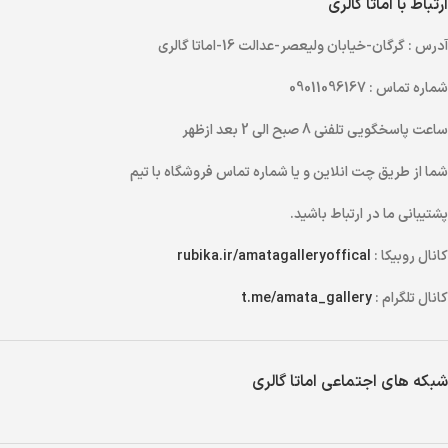
ارتباط با اماتا گالری
آدرس
: گرگان-خیابان ولیعصر-عدالت 16-اماتا گالری
شماره تماس
: 09011096167
ساعت پاسخگویی تلفنی
8 صبح الی 2 بعد ازظهر
شما از طریق
چت انلاین
و یا
شماره تماس
فروشگاه با تیم
پشتیبانی ما در ارتباط باشید.
کانال روبیکا :
rubika.ir/amatagalleryoffical
کانال تلگرام :
t.me/amata_gallery
شبکه های اجتماعی اماتا گالری