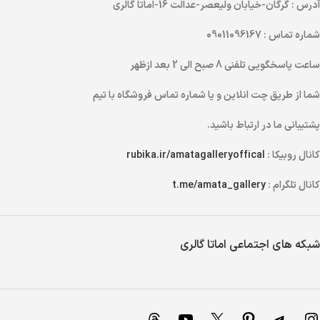
آدرس
: گرگان-خیابان ولیعصر-عدالت 16-اماتا گالری
شماره تماس
: 09011096167
ساعت پاسخگویی تلفنی
8 صبح الی 2 بعد ازظهر
شما از طریق
چت انلاین
و یا
شماره تماس
فروشگاه با تیم
پشتیبانی ما در ارتباط باشید.
کانال روبیکا :
rubika.ir/amatagalleryoffical
کانال تلگرام :
t.me/amata_gallery
شبکه های اجتماعی اماتا گالری