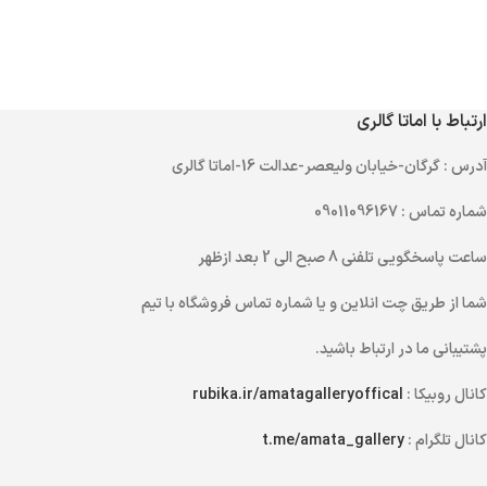
ارتباط با اماتا گالری
آدرس
: گرگان-خیابان ولیعصر-عدالت 16-اماتا گالری
شماره تماس
: 09011096167
ساعت پاسخگویی تلفنی
8 صبح الی 2 بعد ازظهر
شما از طریق
چت انلاین
و یا
شماره تماس
فروشگاه با تیم
پشتیبانی ما در ارتباط باشید.
کانال روبیکا :
rubika.ir/amatagalleryoffical
کانال تلگرام :
t.me/amata_gallery