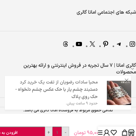
شبکه های اجتماعی اماتا گالری
گالری اماتا | 7 سال تجربه در فروش اینترنتی و ارائه بهترین
محصولات
محیا سادات رضویان
از
تفت
یک خرید کرد
دستبند چشم یار با حک عکس چشم دلخواه -
حک روی پلاک
حدود 9 ساعت پیش.
تمامی حقوق مربوط به فروشگاه اماتا گالری می باشد.
دستبند
95,000
تومان
+
-
ست
افزودن به 