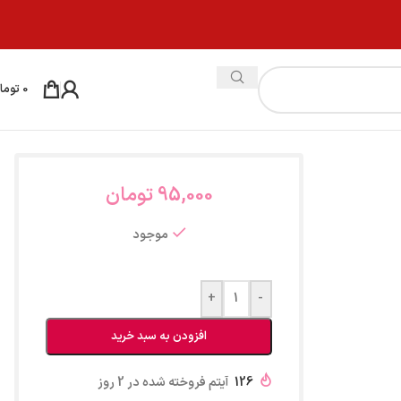
0
توما
95,000
تومان
موجود
+
-
افزودن به سبد خرید
126
آیتم فروخته شده در 2 روز