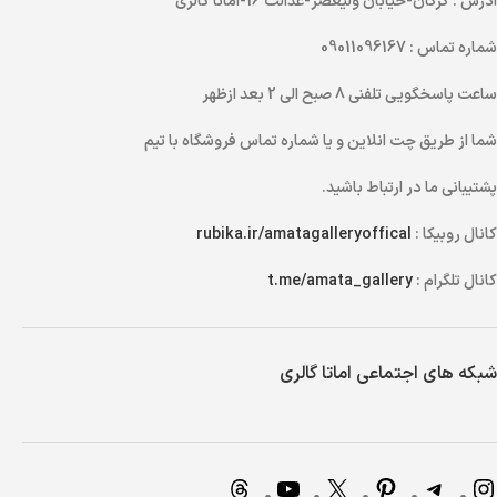
آدرس
: گرگان-خیابان ولیعصر-عدالت 16-اماتا گالری
شماره تماس
: 09011096167
ساعت پاسخگویی تلفنی
8 صبح الی 2 بعد ازظهر
شما از طریق
چت انلاین
و یا
شماره تماس
فروشگاه با تیم
پشتیبانی ما در ارتباط باشید.
کانال روبیکا :
rubika.ir/amatagalleryoffical
کانال تلگرام :
t.me/amata_gallery
شبکه های اجتماعی اماتا گالری