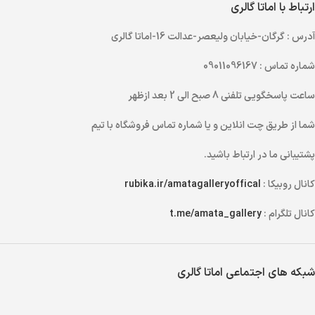
ارتباط با اماتا گالری
آدرس
: گرگان-خیابان ولیعصر-عدالت 16-اماتا گالری
شماره تماس
: 09011096167
ساعت پاسخگویی تلفنی
8 صبح الی 2 بعد ازظهر
شما از طریق
چت انلاین
و یا
شماره تماس
فروشگاه با تیم
پشتیبانی ما در ارتباط باشید.
کانال روبیکا :
rubika.ir/amatagalleryoffical
کانال تلگرام :
t.me/amata_gallery
شبکه های اجتماعی اماتا گالری