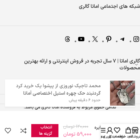
شبکه های اجتماعی اماتا گالری
گالری اماتا | 7 سال تجربه در فروش اینترنتی و ارائه بهترین
محصولات
محمد تاجیک نوروزی
از
پیشوا
یک خرید کرد
گردنبند حک چهره استیل اختصاصی آماتا
حدود 6 دقیقه پیش.
تمامی حقوق مربوط به فروشگاه اماتا گالری می باشد.
120,000
تومان
جاکلیدی دایره
انتخاب
ای مشکی
59,000
تومان
گزینه ها
روشگاه
سبد خرید
علاقه مندی
منو
حساب کاربری من