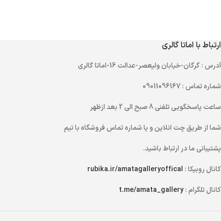
ارتباط با اماتا گالری
آدرس
: گرگان-خیابان ولیعصر-عدالت 16-اماتا گالری
شماره تماس
: 09011096167
ساعت پاسخگویی تلفنی
8 صبح الی 2 بعد ازظهر
شما از طریق
چت انلاین
و یا
شماره تماس
فروشگاه با تیم
پشتیبانی ما در ارتباط باشید.
کانال روبیکا :
rubika.ir/amatagalleryoffical
کانال تلگرام :
t.me/amata_gallery