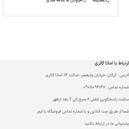
مقایسه
افزودن به علاقه مندی
ارتباط با اماتا گالری
آدرس
: گرگان-خیابان ولیعصر-عدالت 16-اماتا گالری
شماره تماس
: 09011096167
ساعت پاسخگویی تلفنی
8 صبح الی 2 بعد ازظهر
شما از طریق
چت انلاین
و یا
شماره تماس
فروشگاه با تیم
پشتیبانی ما در ارتباط باشید.